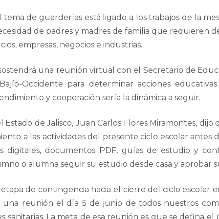
 tema de guarderías está ligado a los trabajos de la m
necesidad de padres y madres de familia que requieren d
cios, empresas, negocios e industrias.
sostendrá una reunión virtual con el Secretario de Edu
ajío-Occidente para determinar acciones educativas
ndimiento y cooperación sería la dinámica a seguir.
l Estado de Jalisco, Juan Carlos Flores Miramontes, dijo 
nto a las actividades del presente ciclo escolar antes de
as digitales, documentos PDF, guías de estudio y con
lumno o alumna seguir su estudio desde casa y aprobar 
 etapa de contingencia hacia el cierre del ciclo escolar
on una reunión el día 5 de junio de todos nuestros co
nes sanitarias. La meta de esa reunión es que se defina e